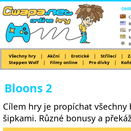
Oblí
C
B
P
M
B
|
|
|
|
Všechny hry
Akční
Erotické
Střílecí
Z
|
|
|
Steppen Wolf
Filmy online
Pro dívky
Koňs
Bloons 2
Cílem hry je propíchat všechny 
šipkami. Různé bonusy a překá