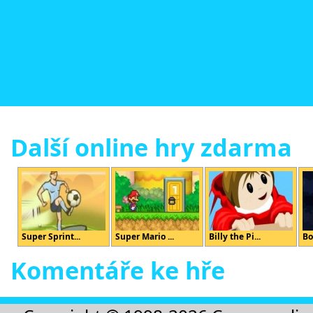
Další online hry zdarma
Super Sprint...
Super Mario ...
Billy the Pi...
Bo
Komentáře ke hře