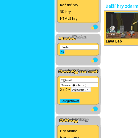
Koňské hry
Další hry zdar
3D hry
HTML5 hry
Lava Lab
2 + 0 =
Hry online
Hry zdarma