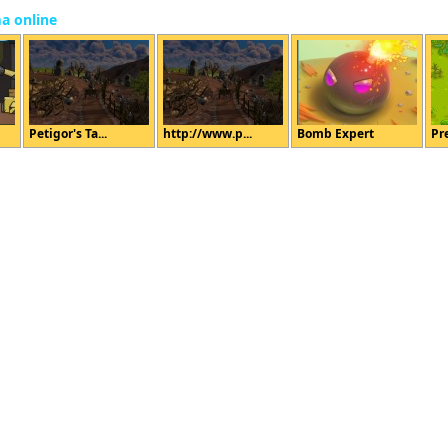
ma online
Petigor's Ta...
http://www.p...
Bomb Expert
Pre