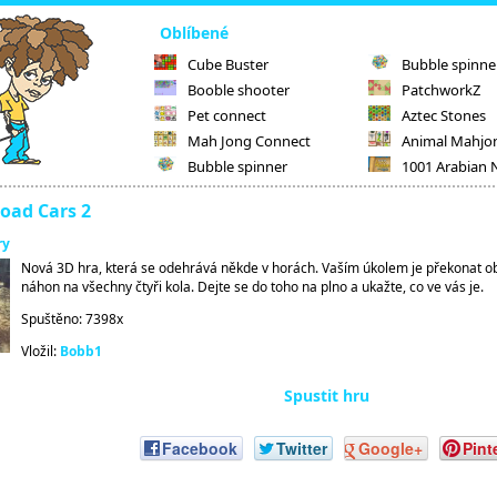
Oblíbené
Cube Buster
Bubble spinne
Booble shooter
PatchworkZ
Pet connect
Aztec Stones
Mah Jong Connect
Animal Mahjo
Bubble spinner
1001 Arabian 
oad Cars 2
ry
Nová 3D hra, která se odehrává někde v horách. Vaším úkolem je překonat ob
náhon na všechny čtyři kola. Dejte se do toho na plno a ukažte, co ve vás je.
Spuštěno: 7398x
Vložil:
Bobb1
Spustit hru
Facebook
Twitter
Google+
Pint