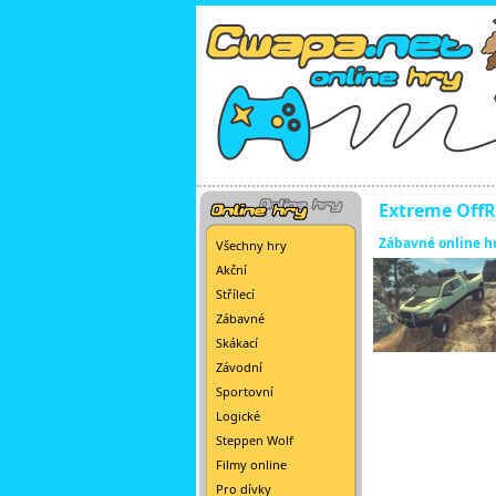
Extreme OffR
Zábavné online h
Všechny hry
Akční
Střílecí
Zábavné
Skákací
Závodní
Sportovní
Logické
Steppen Wolf
Filmy online
Pro dívky