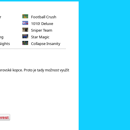
r
Football Crush
1010! Deluxe
Sniper Team
ng
Star Magic
Nights
Collapse Insanity
rovské kopce. Proto je tady možnost využít
erest